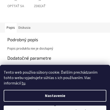
OPÝTAŤ SA
ZDIEĽAŤ
Popis
Diskusia
Podrobný popis
Popis produktu nie je dostupný
Dodatočné parametre
Kategória
:
NÁHRADNÉ DIELY
Tento web používa súbory cookie. Ďalším prechádzaním
Hmotnosť
:
0.1 kg
tohto webu vyjadrujete súhlas s ich používaním. Viac
informácií
tu
.
Z
á
Nastavenie
Vytvoril Shoptet
p
ä
t