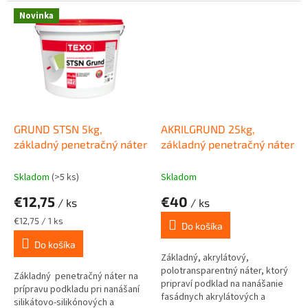
omietokPoskytuje opticky
povrchu....
rovnomerný vzhľad povrchu.
Novinka
Aplikácia: nanášanie...
GRUND STSN 5kg,
AKRILGRUND 25kg,
základný penetračný náter
základný penetračný náter
Skladom
(>5 ks)
Skladom
€12,75
€40
/ ks
/ ks
Jednotková
€12,75 / 1 ks
Do košíka
cena:
Do košíka
Základný, akrylátový,
polotransparentný náter, ktorý
Základný penetračný náter na
pripraví podklad na nanášanie
prípravu podkladu pri nanášaní
fasádnych akrylátových a
silikátovo-silikónových a