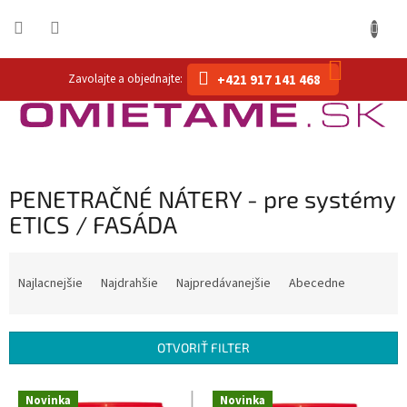
Prejsť
na
obsah
NÁKUP
+421 917 141 468
KOŠÍK
PENETRAČNÉ NÁTERY - pre systémy
ETICS / FASÁDA
R
a
Najlacnejšie
Najdrahšie
Najpredávanejšie
Abecedne
d
e
n
OTVORIŤ FILTER
i
e
V
p
Novinka
Novinka