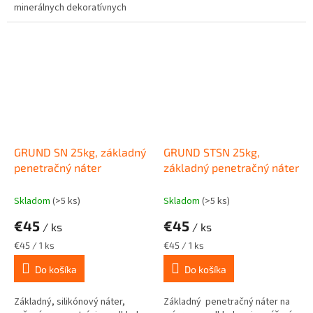
minerálnych omietokPoskytuje
minerálnych dekoratívnych
opticky, rovnomerný vzhľad
omietok. Aplikácia: nanášanie
povrchu....
silikónového penetračného...
GRUND SN 25kg, základný
GRUND STSN 25kg,
penetračný náter
základný penetračný náter
Skladom
(>5 ks)
Skladom
(>5 ks)
€45
€45
/ ks
/ ks
Jednotková
Jednotková
€45 / 1 ks
€45 / 1 ks
cena:
cena:
Do košíka
Do košíka
Základný, silikónový náter,
Základný penetračný náter na