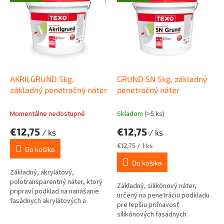
ý
r
p
o
i
d
s
u
p
k
r
t
o
o
d
AKRILGRUND 5kg,
GRUND SN 5kg, základný
v
u
základný penetračný náter
penetračný náter
k
t
Momentálne nedostupné
Skladom
(>5 ks)
o
€12,75
€12,75
/ ks
/ ks
v
Jednotková
€12,75 / 1 ks
Do košíka
cena:
Do košíka
Základný, akrylátový,
polotransparentný náter, ktorý
Základný, silikónový náter,
pripraví podklad na nanášanie
určený na penetráciu podkladu
fasádnych akrylátových a
pre lepšiu priľnavosť
minerálnych omietokPoskytuje
silikónových fasádnych
opticky, rovnomerný vzhľad