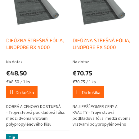
o
i
d
s
u
p
k
r
t
o
o
d
DIFÚZNA STREŠNÁ FÓLIA,
DIFÚZNA STREŠNÁ FÓLIA,
v
u
LINOPORE RX 4000
LINOPORE RX 5000
k
t
Na dotaz
Na dotaz
o
€48,50
€70,75
v
Jednotková
Jednotková
€48,50 / 1 ks
€70,75 / 1 ks
cena:
cena:
Do košíka
Do košíka
DOBRÁ A CENOVO DOSTUPNÁ
NAJLEPŠÍ POMER CENY A
- Trojvrstvová podkladová fólia:
KVALITY - Trojvrstvová
medzi dvoma vrstvami
podkladová fólia: medzi dvoma
polypropylénového flísu
vrstvami polypropylénového
vodotesná, paropriepustná
flísu vodotesná, paropriepustná
membrána. Plošná
membrána. S tepelnou
Tip