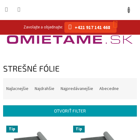
Prejsť
na
obsah
NÁKUP
+421 917 141 468
KOŠÍK
STREŠNÉ FÓLIE
R
a
Najlacnejšie
Najdrahšie
Najpredávanejšie
Abecedne
d
e
n
OTVORIŤ FILTER
i
e
V
p
Tip
Tip
ý
r
p