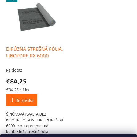
hmotnosť: 110 g/m2
odolnosťou...
DIFÚZNA STREŠNÁ FÓLIA,
LINOPORE RX 6000
Na dotaz
€84,25
Jednotková
€84,25 / 1 ks
cena:
Do košíka
ŠPIČKOVÁ KVALTA BEZ
KOMPROMISOV - LINOPORE® RX
6000 je paropriepustná
kontaktná strešná fólia