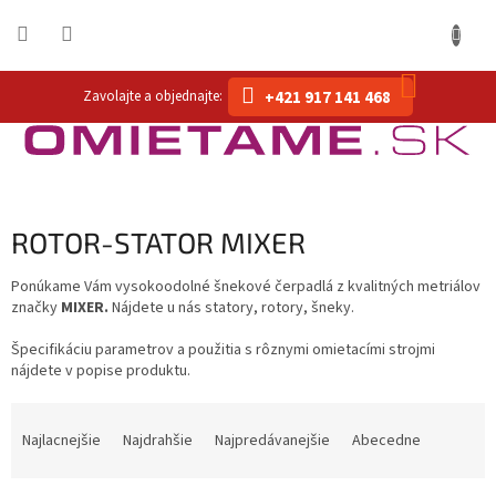
Prejsť
na
obsah
NÁKUP
+421 917 141 468
KOŠÍK
ROTOR-STATOR MIXER
Ponúkame Vám vysokoodolné šnekové čerpadlá z kvalitných metriálov
značky
MIXER.
Nájdete u nás statory, rotory, šneky.
Špecifikáciu parametrov a použitia s rôznymi omietacími strojmi
nájdete v popise produktu.
R
a
Najlacnejšie
Najdrahšie
Najpredávanejšie
Abecedne
d
e