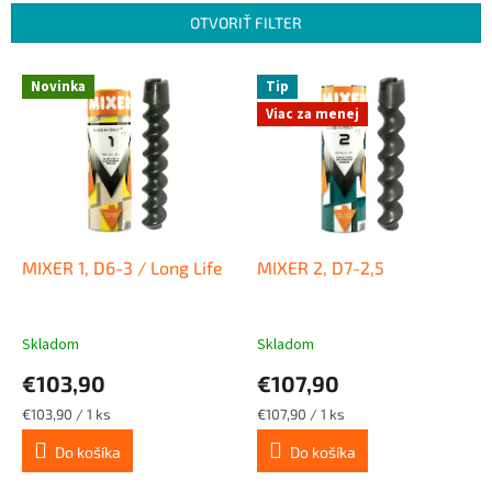
n
OTVORIŤ FILTER
i
e
V
p
Novinka
Tip
ý
r
Viac za menej
p
o
i
d
s
u
p
k
r
t
o
o
d
MIXER 1, D6-3 / Long Life
MIXER 2, D7-2,5
v
u
k
t
Skladom
Skladom
o
€103,90
€107,90
v
Jednotková
Jednotková
€103,90 / 1 ks
€107,90 / 1 ks
cena:
cena:
Do košíka
Do košíka