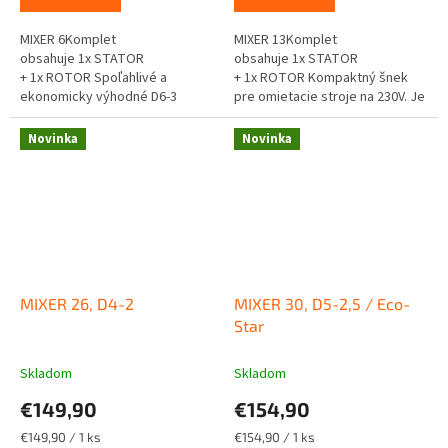
MIXER 6Komplet
MIXER 13Komplet
obsahuje 1x STATOR
obsahuje 1x STATOR
+ 1x ROTOR Spoľahlivé a
+ 1x ROTOR Kompaktný šnek
ekonomicky výhodné D6-3
pre omietacie stroje na 230V. Je
šnekové čerpadlo pre
určený pre miešanie a strojovú
každodenné omietanie. Výkon:
aplikáciu sadrových...
Novinka
Novinka
22 l/min Maximálny...
MIXER 26, D4-2
MIXER 30, D5-2,5 / Eco-
Star
Skladom
Skladom
€149,90
€154,90
Jednotková
Jednotková
€149,90 / 1 ks
€154,90 / 1 ks