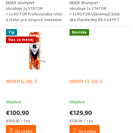
MIXER 1Komplet
MIXER 2Komplet
obsahuje 1x STATOR
obsahuje 1x STATOR
+ 1x ROTOR Profesionálny rotor
+ 1x ROTOR Výkonnejší šnek
a stator pre strojové omietanie
ako štandardný D6-3 od PFT-
a čerpanie stavebných zmesí.
Twister, určený pre vyššiu
Výkon: 22 l/min Maximálny...
dopravnú kapacitu pri
Tip
Novinka
omietaní....
Viac za menej
MIXER 6, D6-3
MIXER 13, D4-3
Skladom
Skladom
€100,90
€129,90
Jednotková
Jednotková
€100,90 / 1 ks
€129,90 / 1 ks
cena:
cena:
Do košíka
Do košíka