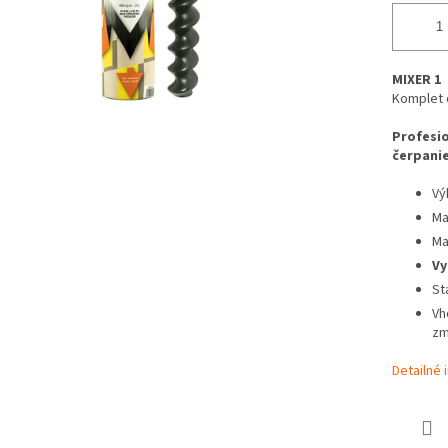
MIXER 1
Komplet 
Profesio
čerpani
Vý
Ma
Ma
Vy
St
Vh
zm
Detailné 