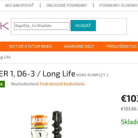
AKO NAKUPOVAŤ
OBCHODNÉ PODMIENKY
PODMIENKY OCHRANY
HĽADAŤ
ROTOR-STATOR MIXER
NÁHRADNÉ DIELY
PRÍSLUŠENSTVO
ng Life
R 1, D6-3 / Long Life
MSR1-KOMPLET 1
Priemerné
Neohodnotené
Podrobnosti hodnotenia
ka
hodnotenie
produktu
€10
je
0,0
Jednotk
€103,90 /
z
cena:
5
Skla
hviezdičiek.