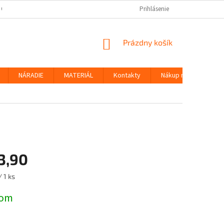
 OSOBNÝCH ÚDAJOV
Prihlásenie
NÁKUPNÝ
Prázdny košík
KOŠÍK
NÁRADIE
MATERIÁL
Kontakty
Nákup na splátky
3,90
ová
 1 ks
dom