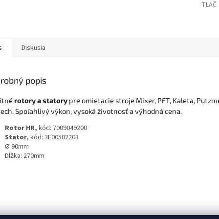
TLAČ
s
Diskusia
robný popis
itné
rotory a statory
pre omietacie stroje Mixer, PFT, Kaleta, Putzm
ech. Spoľahlivý výkon, vysoká životnosť a výhodná cena.
Rotor HR,
kód: 7009049200
Stator,
kód: 3F00502203
Ø 90mm
Dĺžka: 270mm