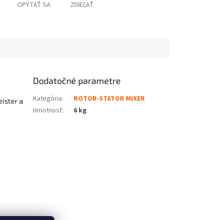
OPÝTAŤ SA
ZDIEĽAŤ
Dodatočné parametre
Kategória
:
ROTOR-STATOR MIXER
eister a
Hmotnosť
:
6 kg