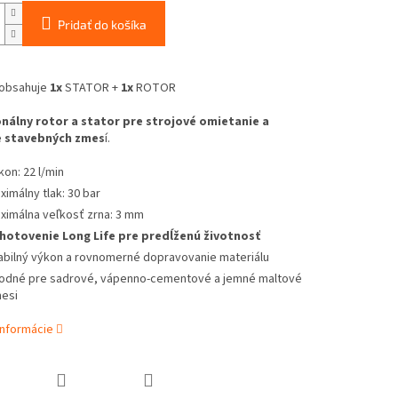
Pridať do košíka
obsahuje
1x
STATOR +
1x
ROTOR
nálny rotor a stator pre strojové omietanie a
e stavebných zmes
í.
kon: 22 l/min
ximálny tlak: 30 bar
ximálna veľkosť zrna: 3 mm
hotovenie Long Life pre predĺženú životnosť
abilný výkon a rovnomerné dopravovanie materiálu
odné pre sadrové, vápenno-cementové a jemné maltové
esi
informácie