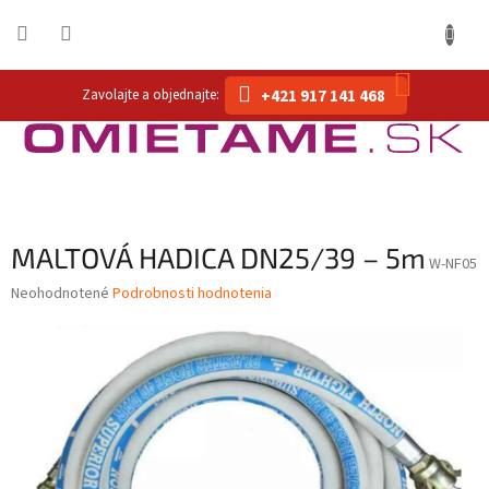
Prejsť
na
obsah
NÁKUP
+421 917 141 468
KOŠÍK
MALTOVÁ HADICA DN25/39 – 5m
W-NF05
Priemerné
Neohodnotené
Podrobnosti hodnotenia
hodnotenie
produktu
je
0,0
z
5
hviezdičiek.