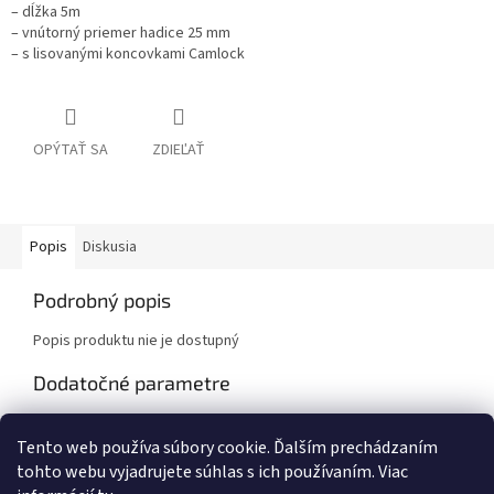
– dĺžka 5m
– vnútorný priemer hadice 25 mm
– s lisovanými koncovkami Camlock
OPÝTAŤ SA
ZDIEĽAŤ
Popis
Diskusia
Podrobný popis
Popis produktu nie je dostupný
Dodatočné parametre
Kategória
:
HADICE-SPOJKY
Tento web používa súbory cookie. Ďalším prechádzaním
Hmotnosť
:
6 kg
tohto webu vyjadrujete súhlas s ich používaním. Viac