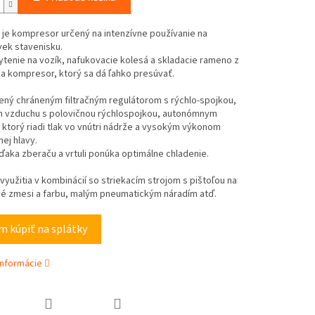
0 je kompresor určený na intenzívne používanie na
ek stavenisku.
tenie na vozík, nafukovacie kolesá a skladacie rameno z
a kompresor, ktorý sa dá ľahko presúvať.
ený chráneným filtračným regulátorom s rýchlo-spojkou,
 vzduchu s polovičnou rýchlospojkou, autonómnym
 ktorý riadi tlak vo vnútri nádrže a vysokým výkonom
ej hlavy.
aka zberaču a vrtuli ponúka optimálne chladenie.
yužitia v kombinácií so striekacím strojom s pištoľou na
é zmesi a farbu, malým pneumatickým náradím atď.
 kúpiť na splátky
informácie