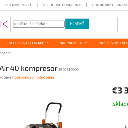
AKO NAKUPOVAŤ
OBCHODNÉ PODMIENKY
PODMIENKY OCHRANY
HĽADAŤ
ROTOR-STATOR MIXER
NÁHRADNÉ DIELY
PRÍSLUŠENSTVO
mpresor
 Air 40 kompresor
3B02810000
né
notené
Podrobnosti hodnotenia
nie
€3 
u
Jednotk
Skla
cena:
iek.