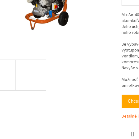
Mix Air-4
akomkoľv
Jeho uchy
neho robi
Je vybav
výstupom
ventilom,
kompresn
Navyše vď
Možnosť v
omietkov
Chcem
Detailné 