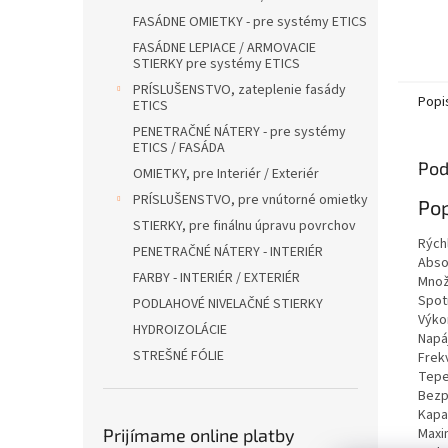
FASÁDNE OMIETKY - pre systémy ETICS
FASÁDNE LEPIACE / ARMOVACIE
STIERKY pre systémy ETICS
PRÍSLUŠENSTVO, zateplenie fasády
Popi
ETICS
PENETRAČNÉ NÁTERY - pre systémy
ETICS / FASÁDA
Pod
OMIETKY, pre Interiér / Exteriér
PRÍSLUŠENSTVO, pre vnútorné omietky
Pop
STIERKY, pre finálnu úpravu povrchov
Rýc
PENETRAČNÉ NÁTERY - INTERIÉR
Abso
FARBY - INTERIÉR / EXTERIÉR
Množ
Spo
PODLAHOVÉ NIVELAČNÉ STIERKY
Vý
HYDROIZOLÁCIE
Nap
STREŠNÉ FÓLIE
Fr
Te
Bez
Kap
Max
Prijímame online platby