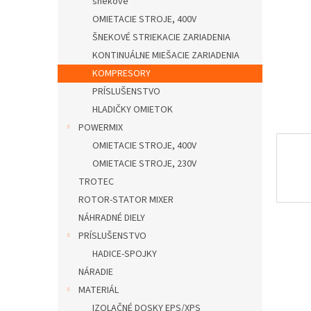
šnekové
OMIETACIE STROJE, 400V
ŠNEKOVÉ STRIEKACIE ZARIADENIA
KONTINUÁLNE MIEŠACIE ZARIADENIA
KOMPRESORY
PRÍSLUŠENSTVO
HLADIČKY OMIETOK
POWERMIX
OMIETACIE STROJE, 400V
OMIETACIE STROJE, 230V
TROTEC
ROTOR-STATOR MIXER
NÁHRADNÉ DIELY
PRÍSLUŠENSTVO
HADICE-SPOJKY
NÁRADIE
MATERIÁL
IZOLAČNÉ DOSKY EPS/XPS