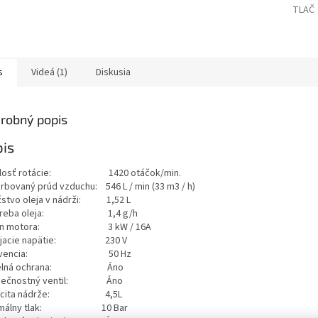
TLAČ
s
Videá (1)
Diskusia
robný popis
is
hlosť rotácie: 1420 otáčok/min.
rbovaný prúd vzduchu: 546 L / min (33 m3 / h)
stvo oleja v nádrži: 1,52 L
treba oleja: 1,4 g/h
kon motora: 3 kW / 16A
ájacie napätie: 230 V
ekvencia: 50 Hz
pelná ochrana: Áno
pečnostný ventil: Áno
acita nádrže: 4,5L
imálny tlak: 10 Bar