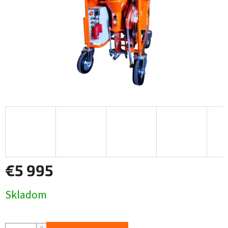
€5 995
Jednotková
Skladom
cena: