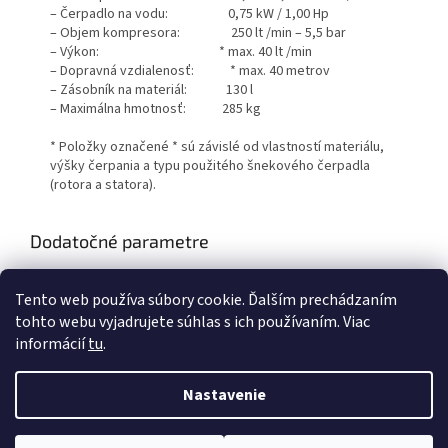
– Čerpadlo na vodu: 0,75 kW / 1,00 Hp
– Objem kompresora: 250 lt /min – 5,5 bar
– Výkon: * max. 40 lt /min
– Dopravná vzdialenosť: * max. 40 metrov
– Zásobník na materiál: 130 l
– Maximálna hmotnosť: 285 kg
* Položky označené * sú závislé od vlastností materiálu,
výšky čerpania a typu použitého šnekového čerpadla
(rotora a statora).
Dodatočné parametre
Kategória
:
POWERMIX
Tento web používa súbory cookie. Ďalším prechádzaním
Hmotnosť
:
305 kg
tohto webu vyjadrujete súhlas s ich používaním. Viac
informácií
tu
.
Z
á
Nastavenie
Vytvoril Shoptet
p
ä