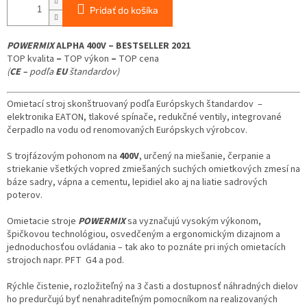
Pridať do košíka
POWER
MIX
ALPHA 400V –
BESTSELLER 2021
TOP kvalita
–
TOP výkon
–
TOP cena
(
CE –
podľa
EU
štandardov)
Omietací stroj skonštruovaný podľa Európskych štandardov –
elektronika EATON, tlakové spínače, redukčné ventily, integrované
čerpadlo na vodu od renomovaných Európskych výrobcov.
S trojfázovým pohonom na
400V
, určený na miešanie, čerpanie a
striekanie všetkých vopred zmiešaných suchých omietkových zmesí na
báze sadry, vápna a cementu, lepidiel ako aj na liatie sadrových
poterov.
Omietacie stroje
POWER
MIX
sa vyznačujú vysokým výkonom,
š
pičkovou technológiou, osvedčeným a ergonomickým dizajnom a
jednoduchosťou ovládania – tak ako to poznáte pri iných omietacích
strojoch napr. PFT G4 a pod.
Rýchle čistenie, rozložiteľný na 3 časti a dostupnosť náhradných dielov
ho predurčujú byť nenahraditeľným pomocníkom na realizovaných