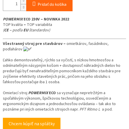
Pridať do košíka
POWER
MIX
ECO 230V – NOVINKA
2022
TOP kvalita
–
TOP variabilita
(
CE –
podľa
EU
štandardov)
Všestranný stroj pre stavbárov –
omietkárov, fasádnikov,
podlahárov
Ľahko demontovateľný, rýchlo sa vyčistí,
s nízkou hmotnosťou a
odnímateľným násypným košom +
dostupnosť náhradných dielov ho
predurčujú byť nenahraditeľným pomocníkom každého stavbára pre
zvýšenie efektivity stavebných prác, pričom na jeho obsluhu s
ľahkosťou postačuje iba 1 osoba.
Omietací stroj
POWERMIX
ECO
sa vyznačuje nepretržitým a
spoľahlivým výkonom, š
pičkovou technológiou, osvedčeným a
ergonomickým dizajnom a jednoduchosťou ovládania – tak ako to
poznáme pri iných omietacích strojoch napr.
PFT Ritmo L
a pod.
Chcem kúpiť na splátky