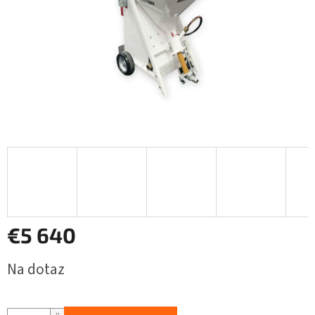
€5 640
Jednotková
Na dotaz
cena: