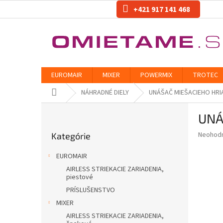
Prejsť
+421 917 141 468
na
obsah
EUROMAIR
MIXER
POWERMIX
TROTEC
Domov
NÁHRADNÉ DIELY
UNÁŠAČ MIEŠACIEHO HRI
B
UNÁ
o
Preskočiť
č
Priemer
Neohod
Kategórie
kategórie
n
hodnote
ý
produkt
EUROMAIR
p
je
AIRLESS STRIEKACIE ZARIADENIA,
0,0
a
piestové
z
n
PRÍSLUŠENSTVO
5
e
hviezdič
MIXER
l
AIRLESS STRIEKACIE ZARIADENIA,