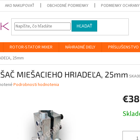
AKO NAKUPOVAŤ
OBCHODNÉ PODMIENKY
PODMIENKY OCHRANY
HĽADAŤ
ROTOR-STATOR MIXER
NÁHRADNÉ DIELY
PRÍSLUŠENSTVO
ADEĽA, 25mm
ŠAČ MIEŠACIEHO HRIADEĽA, 25mm
SKA0
né
notené
Podrobnosti hodnotenia
nie
€38
u
Jednotk
Skla
cena:
iek.