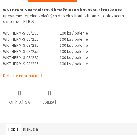
WKTHERM-S 08 tanierová hmoždinka s kovovou skrutkou
na
upevnenie tepelnoizolačných dosiek v kontaktnom zatepľovacom
systéme – ETICS
WKTHERM-S 08/195
200 ks / balenie
WKTHERM-S 08/215
100 ks / balenie
WKTHERM-S 08/235
100 ks / balenie
WKTHERM-S 08/255
100 ks / balenie
WKTHERM-S 08/275
100 ks / balenie
WKTHERM-S 08/295
100 ks / balenie
Detailné informácie
OPÝTAŤ SA
ZDIEĽAŤ
Popis
Diskusia