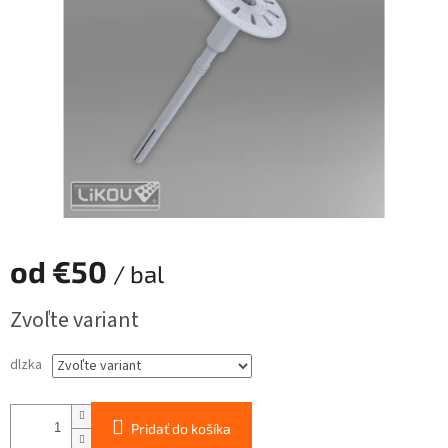
hviezdičiek.
od
€50
/ bal
Jednotková
Zvoľte variant
cena:
dlzka
Pridať do košíka