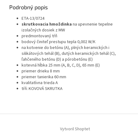
Podrobný popis
ETA-13/0724
skrutkovacia hmoždinka
na upevnenie tepelne
izolačných dosiek z MW
predmontovaný tŕň
bodový činiteľ prestupu tepla 0,002 W/K
na kotvenie do betónu (A), plných keramických i
silikátových tehál (B), dutých keramických tehál (C),
ľahčeného betónu (D) a pórobetónu (E)
kotevná hĺbka 25 mm (A, B, C, D), 65 mm (E)
priemer drieku 8 mm
priemer tanierika 60 mm
kvalitatívna trieda A
tŕň
: KOVOVÁ SKRUTKA
Z
á
Vytvoril Shoptet
p
ä