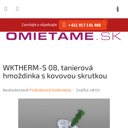
Prejsť
na
obsah
NÁKUP
+421 917 141 468
KOŠÍK
WKTHERM-S 08, tanierová
hmoždinka s kovovou skrutkou
Priemerné
Neohodnotené
Podrobnosti hodnotenia
Značka:
LIKOV
hodnotenie
produktu
je
0,0
z
5